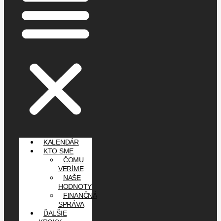
KALENDÁR
KTO SME
ČOMU
VERÍME
NAŠE
HODNOTY
FINANČNÁ
SPRÁVA
ĎALŠIE