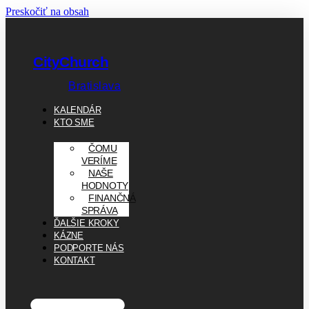
Preskočiť na obsah
CityChurch
Bratislava
KALENDÁR
KTO SME
ČOMU
VERÍME
NAŠE
HODNOTY
FINANČNÁ
SPRÁVA
ĎALŠIE KROKY
KÁZNE
PODPORTE NÁS
KONTAKT