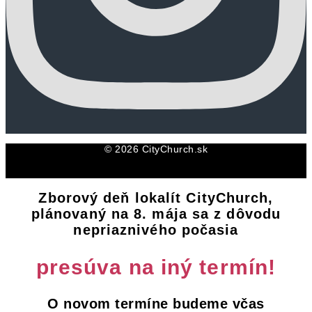
© 2026 CityChurch.sk
Zborový deň lokalít CityChurch,
plánovaný na 8. mája sa z dôvodu
nepriaznivého počasia
presúva na iný termín!
O novom termíne budeme včas