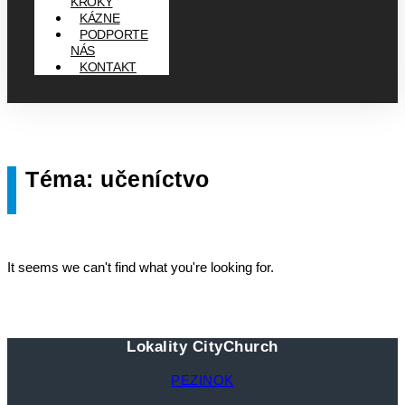
KROKY
KÁZNE
PODPORTE
NÁS
KONTAKT
Téma: učeníctvo
It seems we can't find what you're looking for.
Lokality CityChurch
PEZINOK