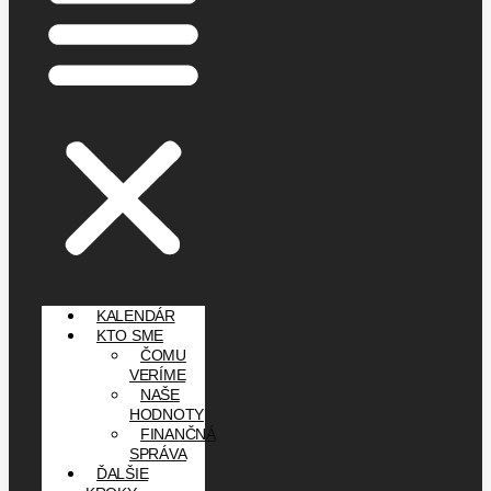
KALENDÁR
KTO SME
ČOMU
VERÍME
NAŠE
HODNOTY
FINANČNÁ
SPRÁVA
ĎALŠIE