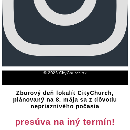
© 2026 CityChurch.sk
Zborový deň lokalít CityChurch,
plánovaný na 8. mája sa z dôvodu
nepriaznivého počasia
presúva na iný termín!