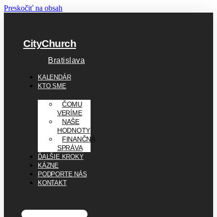
Preskočiť na obsah
CityChurch
Bratislava
KALENDÁR
KTO SME
ČOMU
VERÍME
NAŠE
HODNOTY
FINANČNÁ
SPRÁVA
ĎALŠIE KROKY
KÁZNE
PODPORTE NÁS
KONTAKT