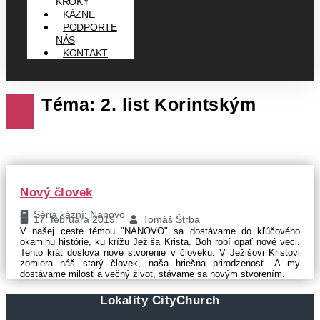
KROKY
KÁZNE
PODPORTE
NÁS
KONTAKT
Téma: 2. list Korintským
Nový človek
Séria kázní:
Nanovo
17. februára 2019
Tomáš Štrba
V našej ceste témou "NANOVO" sa dostávame do kľúčového
okamihu histórie, ku krížu Ježiša Krista. Boh robí opäť nové veci.
Tento krát doslova nové stvorenie v človeku. V Ježišovi Kristovi
zomiera náš starý človek, naša hriešna prirodzenosť. A my
dostávame milosť a večný život, stávame sa novým stvorením.
Lokality CityChurch