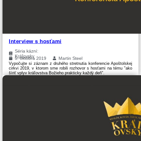
Interview s hosťami
Séria kázní:
Kráľovsky
5. októbra 2019
Martin Steel
Vypočujte si záznam z druhého stretnutia konferencie Apoštolskej
cirkvi 2019, v ktorom sme robili rozhovor s hosťami na tému "ako
šíriť vplyv kráľovstva Božieho prakticky každý deň".