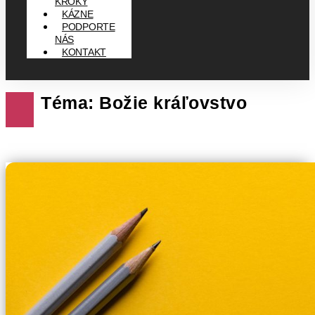
KROKY
KÁZNE
PODPORTE
NÁS
KONTAKT
Téma: Božie kráľovstvo