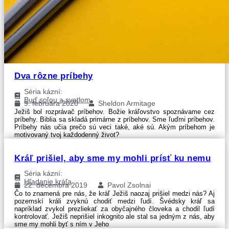
Dva rôzne príbehy
Séria kázní:
Buď soľou a svetlom
9. februára 2020
Sheldon Armitage
Ježiš bol rozprávač príbehov. Božie kráľovstvo spoznávame cez
príbehy. Biblia sa skladá primárne z príbehov. Sme ľuďmi príbehov.
Príbehy nás učia prečo sú veci také, aké sú. Akým príbehom je
motivovaný tvoj každodenný život?
Kráľ prišiel, aby sme my mohli prísť ku nemu
Séria kázní:
Hľadanie kráľa
22. decembra 2019
Pavol Zsolnai
Čo to znamená pre nás, že kráľ Ježiš naozaj prišiel medzi nás? Aj
pozemskí králi zvyknú chodiť medzi ľudí. Švédsky kráľ sa
napríklad zvykol prezliekať za obyčajného človeka a chodil ľudí
kontrolovať. Ježiš neprišiel inkognito ale stal sa jedným z nás, aby
sme my mohli byť s ním v Jeho