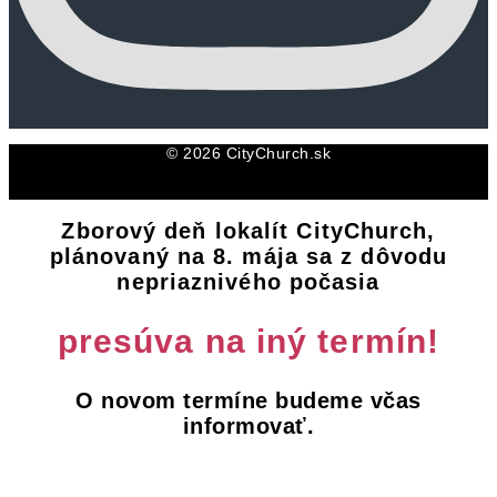
© 2026 CityChurch.sk
Zborový deň lokalít CityChurch,
plánovaný na 8. mája sa z dôvodu
nepriaznivého počasia
presúva na iný termín!
O novom termíne budeme včas
informovať.