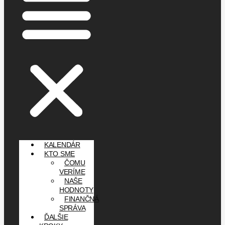
KALENDÁR
KTO SME
ČOMU
VERÍME
NAŠE
HODNOTY
FINANČNÁ
SPRÁVA
ĎALŠIE