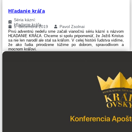
Hľadanie kráľa
Séria kázní:
Hľadanie kráľa
1. decembra 2019
Pavol Zsolnai
Prvú adventnú nedeľu sme začali vianočnú sériu kázní s názvom
HĽADANIE KRÁĽA. Chceme si spolu pripomenúť, že Ježiš Kristus
sa nie len narodil ale stal sa kráľom. V celej histórii ľudstva vidíme,
že ako ľudia prirodzene túžime po dobrom, spravodlivom a
mocnom kráľovi.