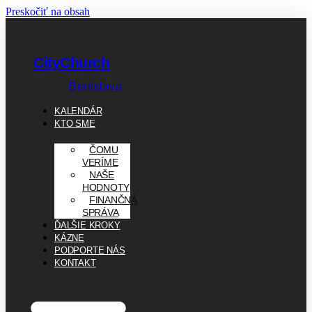
Preskočiť na obsah
CityChurch
Bratislava
KALENDÁR
KTO SME
ČOMU
VERÍME
NAŠE
HODNOTY
FINANČNÁ
SPRÁVA
ĎALŠIE KROKY
KÁZNE
PODPORTE NÁS
KONTAKT