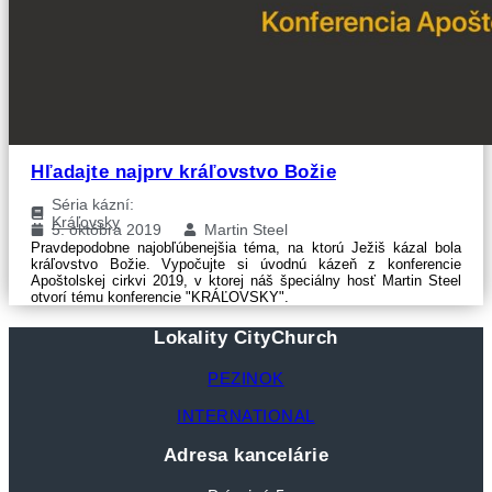
Hľadajte najprv kráľovstvo Božie
Séria kázní:
Kráľovsky
5. októbra 2019
Martin Steel
Pravdepodobne najobľúbenejšia téma, na ktorú Ježiš kázal bola
kráľovstvo Božie. Vypočujte si úvodnú kázeň z konferencie
Apoštolskej cirkvi 2019, v ktorej náš špeciálny hosť Martin Steel
otvorí tému konferencie "KRÁĽOVSKY".
Lokality CityChurch
PEZINOK
INTERNATIONAL
Adresa kancelárie