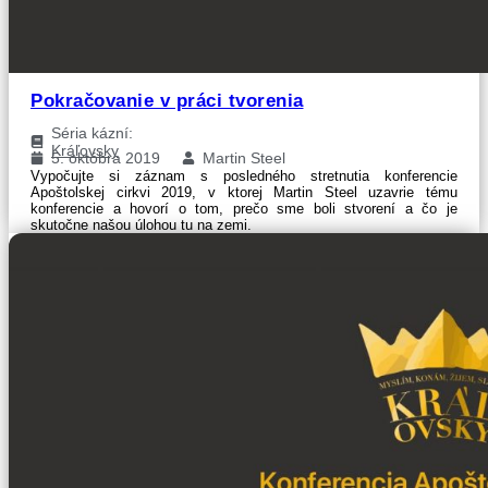
Pokračovanie v práci tvorenia
Séria kázní:
Kráľovsky
5. októbra 2019
Martin Steel
Vypočujte si záznam s posledného stretnutia konferencie
Apoštolskej cirkvi 2019, v ktorej Martin Steel uzavrie tému
konferencie a hovorí o tom, prečo sme boli stvorení a čo je
skutočne našou úlohou tu na zemi.