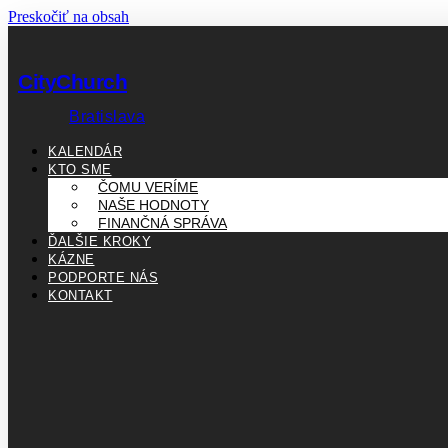
Preskočiť na obsah
CityChurch
Bratislava
KALENDÁR
KTO SME
ČOMU VERÍME
NAŠE HODNOTY
FINANČNÁ SPRÁVA
ĎALŠIE KROKY
KÁZNE
PODPORTE NÁS
KONTAKT