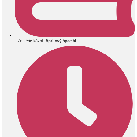
Zo série kázní:
Aprílový špeciál