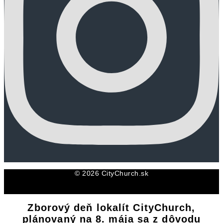
© 2026 CityChurch.sk
Zborový deň lokalít CityChurch,
plánovaný na 8. mája sa z dôvodu