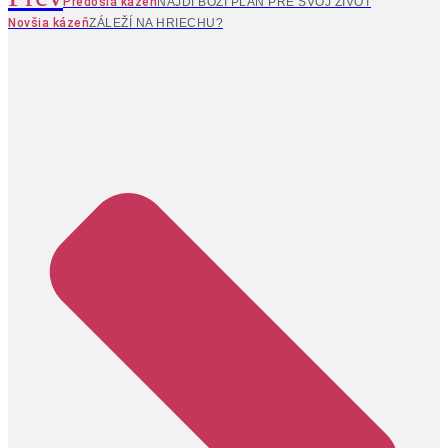
Predošlá kázeň
NÁJDI BOŽÍ PLÁN PRE SVOJ ŽIVOT
Novšia kázeň
ZÁLEŽÍ NA HRIECHU?