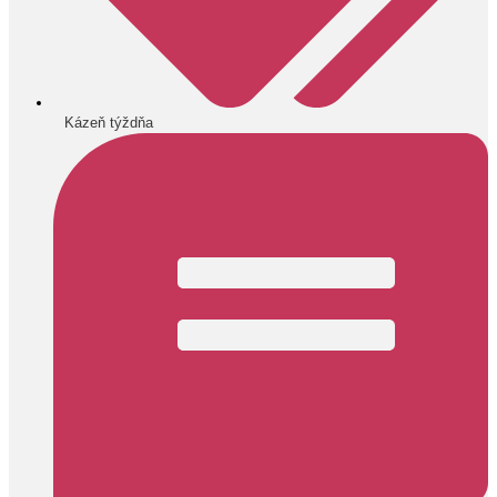
Kázeň týždňa