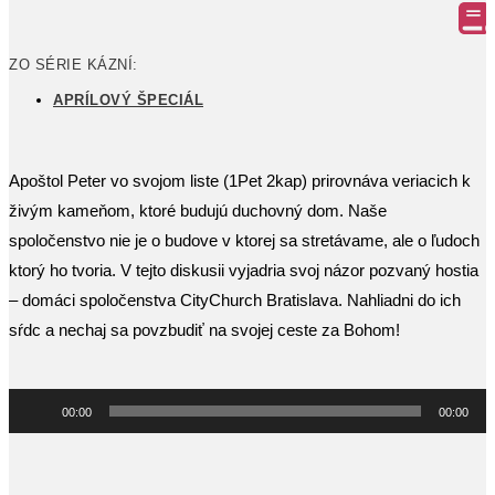
ZO SÉRIE KÁZNÍ:
APRÍLOVÝ ŠPECIÁL
Apoštol Peter vo svojom liste (1Pet 2kap) prirovnáva veriacich k
živým kameňom, ktoré budujú duchovný dom. Naše
spoločenstvo nie je o budove v ktorej sa stretávame, ale o ľudoch
ktorý ho tvoria. V tejto diskusii vyjadria svoj názor pozvaný hostia
– domáci spoločenstva CityChurch Bratislava. Nahliadni do ich
sŕdc a nechaj sa povzbudiť na svojej ceste za Bohom!
Audio
00:00
00:00
prehrávač