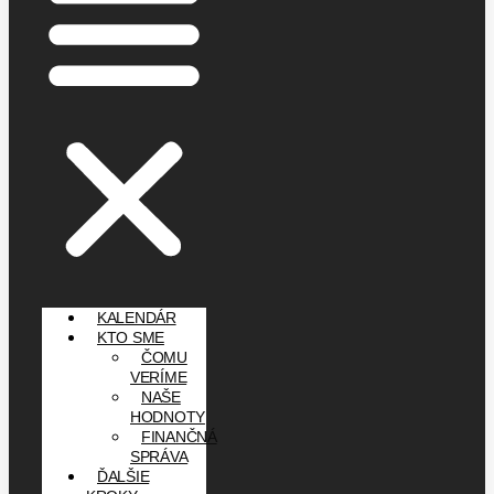
KALENDÁR
KTO SME
ČOMU
VERÍME
NAŠE
HODNOTY
FINANČNÁ
SPRÁVA
ĎALŠIE