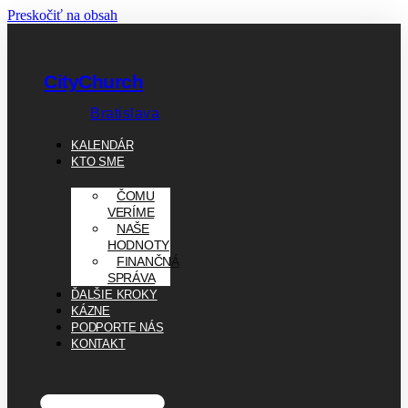
Preskočiť na obsah
CityChurch
Bratislava
KALENDÁR
KTO SME
ČOMU
VERÍME
NAŠE
HODNOTY
FINANČNÁ
SPRÁVA
ĎALŠIE KROKY
KÁZNE
PODPORTE NÁS
KONTAKT