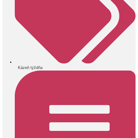
Kázeň týždňa