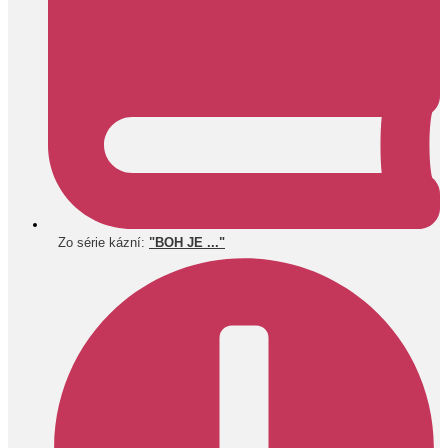
Zo série kázní:
"BOH JE ..."