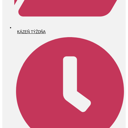
KÁZEŇ TÝŽDŇA