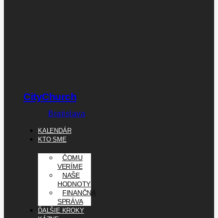
CityChurch
Bratislava
KALENDÁR
KTO SME
ČOMU
VERÍME
NAŠE
HODNOTY
FINANČNÁ
SPRÁVA
ĎALŠIE KROKY