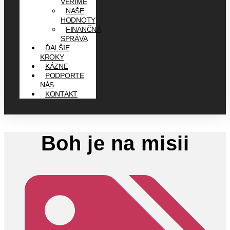
VERÍME
NAŠE
HODNOTY
FINANČNÁ
SPRÁVA
ĎALŠIE
KROKY
KÁZNE
PODPORTE
NÁS
KONTAKT
Boh je na misii