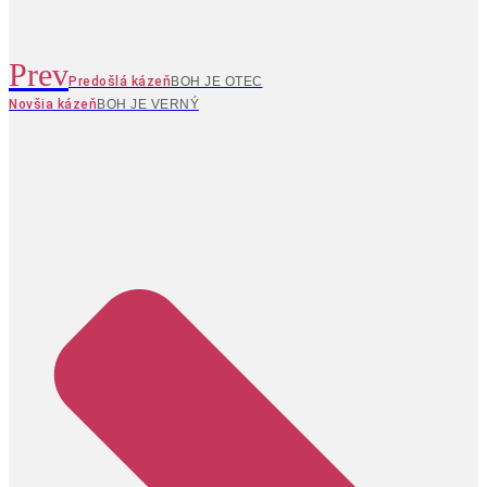
Prev
Predošlá kázeň
BOH JE OTEC
Novšia kázeň
BOH JE VERNÝ