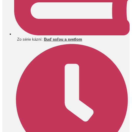
Zo série kázní:
Buď soľou a svetlom