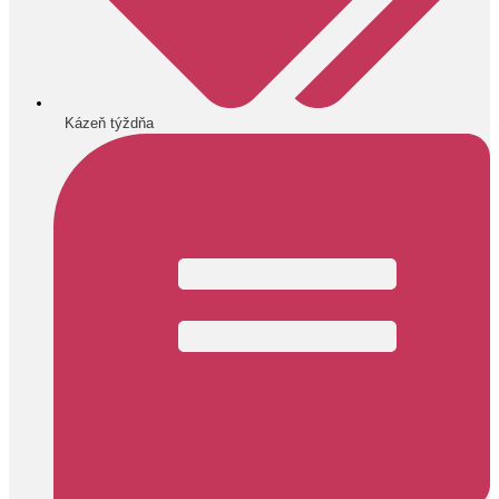
Kázeň týždňa