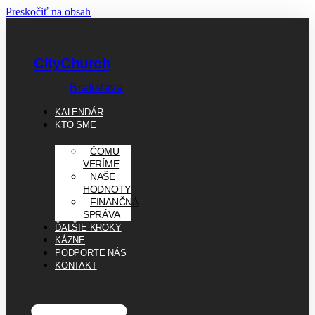
Preskočiť na obsah
CityChurch
Bratislava
KALENDÁR
KTO SME
ČOMU
VERÍME
NAŠE
HODNOTY
FINANČNÁ
SPRÁVA
ĎALŠIE KROKY
KÁZNE
PODPORTE NÁS
KONTAKT