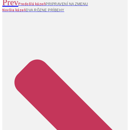
Prev
Predošlá kázeň
PRIPRAVENÍ NA ZMENU
Novšia kázeň
DVA RÔZNE PRÍBEHY