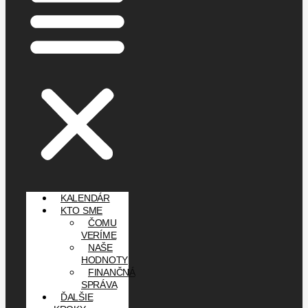
KALENDÁR
KTO SME
ČOMU
VERÍME
NAŠE
HODNOTY
FINANČNÁ
SPRÁVA
ĎALŠIE