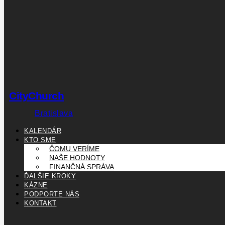
CityChurch
Bratislava
KALENDÁR
KTO SME
ČOMU VERÍME
NAŠE HODNOTY
FINANČNÁ SPRÁVA
ĎALŠIE KROKY
KÁZNE
PODPORTE NÁS
KONTAKT