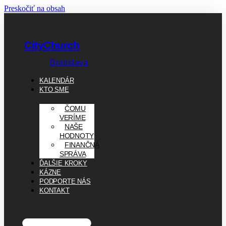
Preskočiť na obsah
CityChurch
Bratislava
KALENDÁR
KTO SME
ČOMU
VERÍME
NAŠE
HODNOTY
FINANČNÁ
SPRÁVA
ĎALŠIE KROKY
KÁZNE
PODPORTE NÁS
KONTAKT