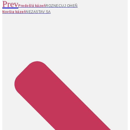
Prev
Predošlá kázeň
ROZNECUJ OHEŇ
Novšia kázeň
NEZASTAV SA