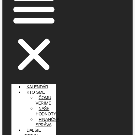
KALENDÁR
KTO SME
ČOMU
VERÍME
NAŠE
HODNOTY
FINANČNÁ
SPRÁVA
ĎALŠIE