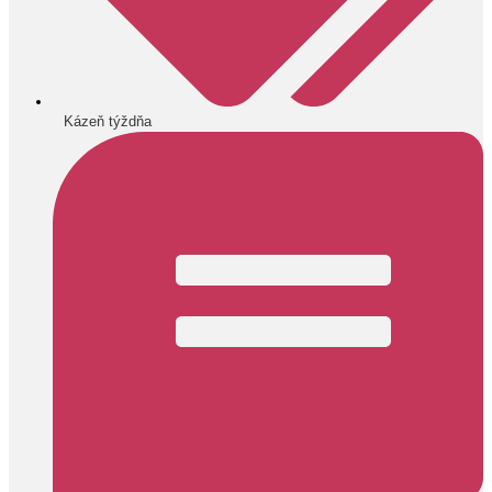
Kázeň týždňa