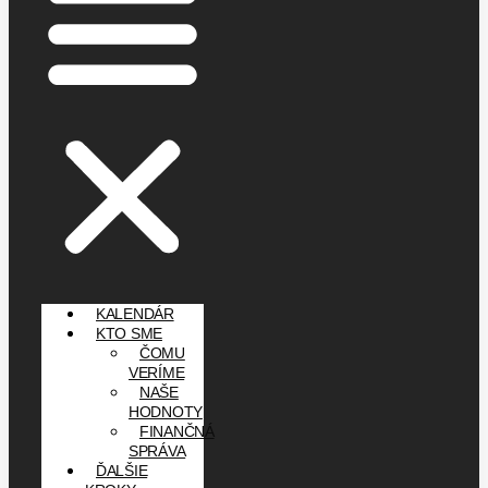
KALENDÁR
KTO SME
ČOMU
VERÍME
NAŠE
HODNOTY
FINANČNÁ
SPRÁVA
ĎALŠIE