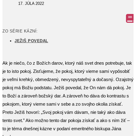
17. JÚLA 2022
ZO SÉRIE KÁZNÍ:
JEŽIŠ POVEDAL
Ak je niečo, čo z Božích darov, ktorý náš svet dnes potrebuje, tak
je to isto pokoj. Zisťujeme, že pokoj, ktorý vieme sami vypôsobiť
je veľmi krehký, obmedzený, nevyspytateľný a dočasný. Ozajstný
pokoj má Božiu podstatu. Ježiš povedal, že On nám dá pokoj. Je
to Boží a zároveň božský dar. A zároveň ho dáva do kontrastu s
pokojom, ktorý vieme sami v sebe a zo svojho okolia získať.
Preto Ježiš hovorí: „Svoj pokoj vám dávam, nie taký ako dáva
tento svet.” Ako možno tento dar pokoja získať a ako s ním žiť –
to je téma dnešnej kázne v podaní emeritného biskupa Jána