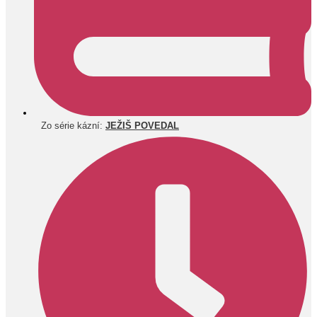
Zo série kázní:
JEŽIŠ POVEDAL