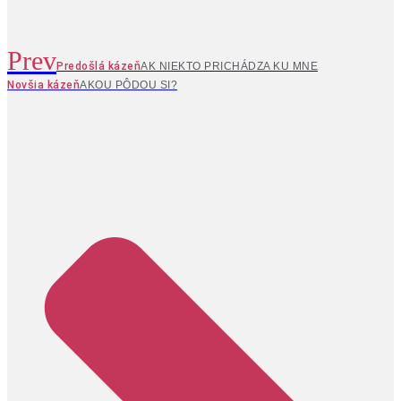
Prev
Predošlá kázeň
AK NIEKTO PRICHÁDZA KU MNE
Novšia kázeň
AKOU PÔDOU SI?