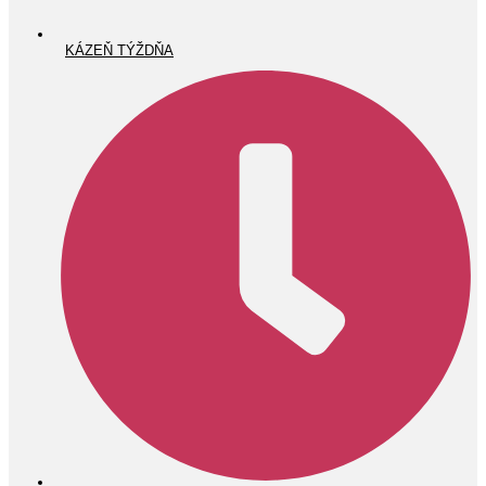
KÁZEŇ TÝŽDŇA