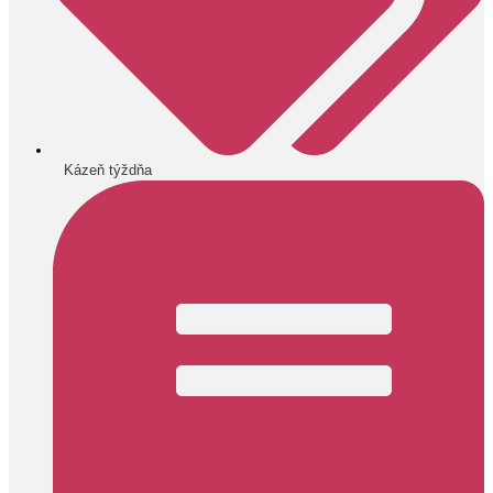
Kázeň týždňa