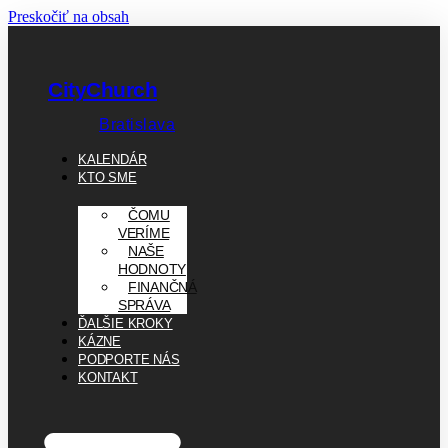
Preskočiť na obsah
CityChurch
Bratislava
KALENDÁR
KTO SME
ČOMU
VERÍME
NAŠE
HODNOTY
FINANČNÁ
SPRÁVA
ĎALŠIE KROKY
KÁZNE
PODPORTE NÁS
KONTAKT