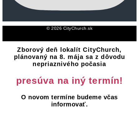
© 2026 CityChurch.sk
Zborový deň lokalít CityChurch,
plánovaný na 8. mája sa z dôvodu
nepriaznivého počasia
presúva na iný termín!
O novom termíne budeme včas
informovať.