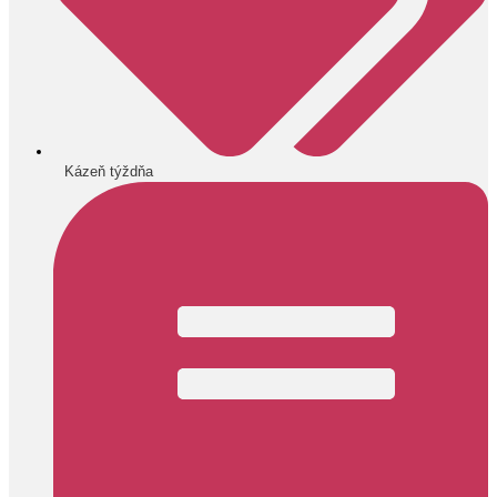
Kázeň týždňa