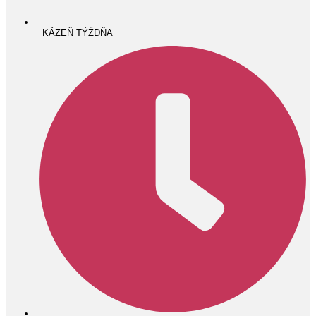
KÁZEŇ TÝŽDŇA