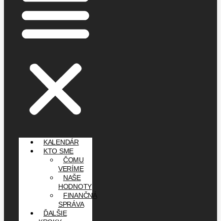
KALENDÁR
KTO SME
ČOMU
VERÍME
NAŠE
HODNOTY
FINANČNÁ
SPRÁVA
ĎALŠIE