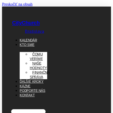
Preskočiť na obsah
CityChurch
Bratislava
KALENDÁR
KTO SME
ČOMU
VERÍME
NAŠE
HODNOTY
FINANČNÁ
SPRÁVA
ĎALŠIE KROKY
KÁZNE
PODPORTE NÁS
KONTAKT