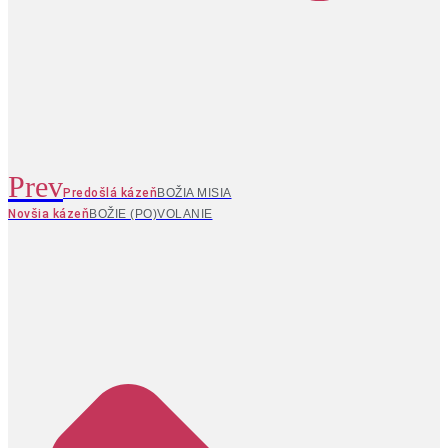
Prev
Predošlá kázeň
BOŽIA MISIA
Novšia kázeň
BOŽIE (PO)VOLANIE