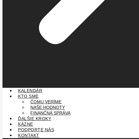
KALENDÁR
KTO SME
ČOMU VERÍME
NAŠE HODNOTY
FINANČNÁ SPRÁVA
ĎALŠIE KROKY
KÁZNE
PODPORTE NÁS
KONTAKT