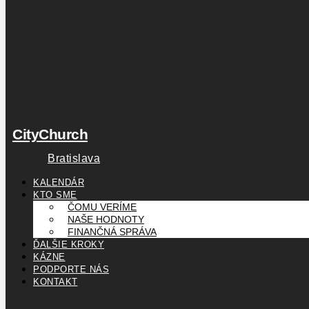
CityChurch
Bratislava
KALENDÁR
KTO SME
ČOMU VERÍME
NAŠE HODNOTY
FINANČNÁ SPRÁVA
ĎALŠIE KROKY
KÁZNE
PODPORTE NÁS
KONTAKT