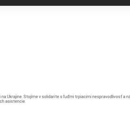
 na Ukrajine. Stojíme v solidarite s ľuďmi trpiacimi nespravodlivosť a
ch asistencie.